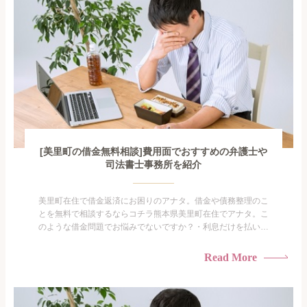
[美里町の借金無料相談]費用面でおすすめの弁護士や
司法書士事務所を紹介
美里町在住で借金返済にお困りのアナタ。借金や債務整理のこ
とを無料で相談するならコチラ熊本県美里町在住でアナタ。こ
のような借金問題でお悩みでないですか？・利息だけを払い続
けている・すこしでも返済額を減らしたい！・借金を家族に知
られたくない・借金の催促、取り立てで憂鬱になる。・闇金に
Read More
手を出してしまった・過払い金を相談をしたい借金のことなの
で家族や友人にも相談できないし、自分ひとりで探すにも限界
がありま...