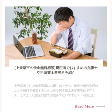
で家族や友人にも相談できないし、自分ひとりで探すにも限界
がありま...
[上天草市の借金無料相談]費用面でおすすめの弁護士
や司法書士事務所を紹介
上天草市在住で借金返済にお困りのアナタ。借金や債務整理の
ことを無料で相談するならコチラ熊本県上天草市在住でアナ
タ。このような借金問題でお悩みでないですか？・利息だけを
払い続けている・すこしでも返済額を減らしたい！・借金を家
族に知られたくない・借金の催促、取り立てで憂鬱になる。・
Read More
闇金に手を出してしまった・過払い金を相談をしたい借金のこ