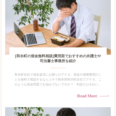
[和水町の借金無料相談]費用面でおすすめの弁護士や
司法書士事務所を紹介
和水町在住で借金返済にお困りのアナタ。借金や債務整理のこ
とを無料で相談するならコチラ熊本県和水町在住でアナタ。こ
のような借金問題でお悩みでないですか？・利息だけを払い続
けている・すこしでも返済額を減らしたい！・借金を家族に知
られたくない・借金の催促、取り立てで憂鬱になる。・闇金に
Read More
手を出してしまった・過払い金を相談をしたい借金のことなの
で家族や友人にも相談できないし、自分ひとりで探すにも限界
がありま...