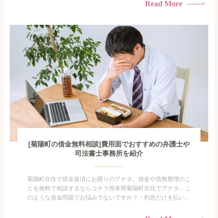
られたくない・借金の催促、取り立てで憂鬱になる。・闇金に
Read More
手を出してしまった・過払い金を相談をしたい借金のことなの
で家族や友人にも相談できないし、自分ひとりで探すにも限界
がありま...
[菊陽町の借金無料相談]費用面でおすすめの弁護士や
司法書士事務所を紹介
菊陽町在住で借金返済にお困りのアナタ。借金や債務整理のこ
とを無料で相談するならコチラ熊本県菊陽町在住でアナタ。こ
のような借金問題でお悩みでないですか？・利息だけを払い続
けている・すこしでも返済額を減らしたい！・借金を家族に知
られたくない・借金の催促、取り立てで憂鬱になる。・闇金に