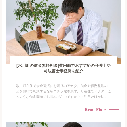
[氷川町の借金無料相談]費用面でおすすめの弁護士や
司法書士事務所を紹介
氷川町在住で借金返済にお困りのアナタ。借金や債務整理のこ
とを無料で相談するならコチラ熊本県氷川町在住でアナタ。こ
のような借金問題でお悩みでないですか？・利息だけを払い続
けている・すこしでも返済額を減らしたい！・借金を家族に知
られたくない・借金の催促、取り立てで憂鬱になる。・闇金に
Read More
手を出してしまった・過払い金を相談をしたい借金のことなの
で家族や友人にも相談できないし、自分ひとりで探すにも限界
がありま...