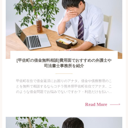
[甲佐町の借金無料相談]費用面でおすすめの弁護士や
司法書士事務所を紹介
甲佐町在住で借金返済にお困りのアナタ。借金や債務整理のこ
とを無料で相談するならコチラ熊本県甲佐町在住でアナタ。こ
のような借金問題でお悩みでないですか？・利息だけを払い続
けている・すこしでも返済額を減らしたい！・借金を家族に知
られたくない・借金の催促、取り立てで憂鬱になる。・闇金に
Read More
手を出してしまった・過払い金を相談をしたい借金のことなの
で家族や友人にも相談できないし、自分ひとりで探すにも限界
がありま...