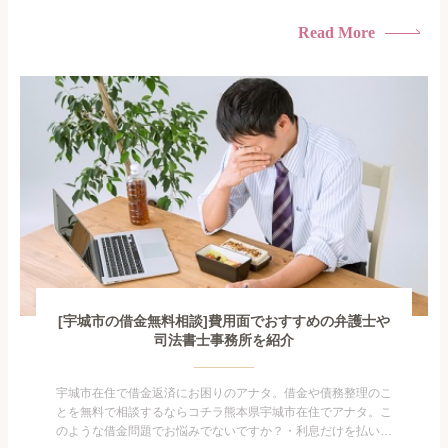
けている・すこしでも返済額を減らしたい！・借金を家族に知
られたくない・借金の催促、取り立てで憂鬱になる。・闇金に
Read More
手を出してしまった・過払い金を相談をしたい借金のことなの
で家族や友人にも相談できないし、自分ひとりで探すにも限界
がありま...
[宇城市の借金無料相談]費用面でおすすめの弁護士や
司法書士事務所を紹介
宇城市在住で借金返済にお困りのアナタ。借金や債務整理のこ
とを無料で相談するならコチラ熊本県宇城市在住でアナタ。こ
のような借金問題でお悩みでないですか？・利息だけを払い続