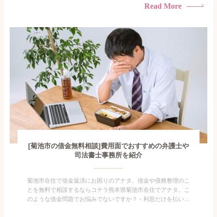
られたくない・借金の催促、取り立てで憂鬱になる。・闇金に
Read More
手を出してしまった・過払い金を相談をしたい借金のことなの
で家族や友人にも相談できないし、自分ひとりで探すにも限界
がありま...
[菊池市の借金無料相談]費用面でおすすめの弁護士や
司法書士事務所を紹介
菊池市在住で借金返済にお困りのアナタ。借金や債務整理のこ
とを無料で相談するならコチラ熊本県菊池市在住でアナタ。こ
のような借金問題でお悩みでないですか？・利息だけを払い続
けている・すこしでも返済額を減らしたい！・借金を家族に知