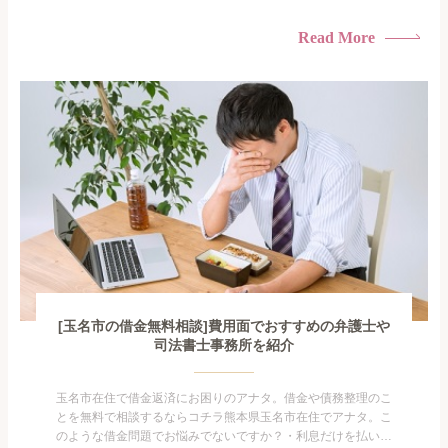
けている・すこしでも返済額を減らしたい！・借金を家族に知
られたくない・借金の催促、取り立てで憂鬱になる。・闇金に
Read More
手を出してしまった・過払い金を相談をしたい借金のことなの
で家族や友人にも相談できないし、自分ひとりで探すにも限界
がありま...
[玉名市の借金無料相談]費用面でおすすめの弁護士や
司法書士事務所を紹介
玉名市在住で借金返済にお困りのアナタ。借金や債務整理のこ
とを無料で相談するならコチラ熊本県玉名市在住でアナタ。こ
のような借金問題でお悩みでないですか？・利息だけを払い続