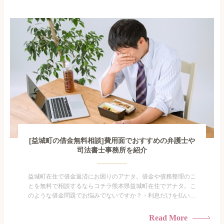
手を出してしまった・過払い金を相談をしたい借金のことなの
で家族や友人にも相談できないし、自分ひとりで探すにも限界
がありま...
[益城町の借金無料相談]費用面でおすすめの弁護士や
司法書士事務所を紹介
益城町在住で借金返済にお困りのアナタ。借金や債務整理のこ
とを無料で相談するならコチラ熊本県益城町在住でアナタ。こ
のような借金問題でお悩みでないですか？・利息だけを払い続
けている・すこしでも返済額を減らしたい！・借金を家族に知
られたくない・借金の催促、取り立てで憂鬱になる。・闇金に
Read More