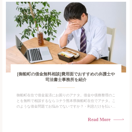
がありま...
[御船町の借金無料相談]費用面でおすすめの弁護士や
司法書士事務所を紹介
御船町在住で借金返済にお困りのアナタ。借金や債務整理のこ
とを無料で相談するならコチラ熊本県御船町在住でアナタ。こ
のような借金問題でお悩みでないですか？・利息だけを払い続
けている・すこしでも返済額を減らしたい！・借金を家族に知
られたくない・借金の催促、取り立てで憂鬱になる。・闇金に
Read More
手を出してしまった・過払い金を相談をしたい借金のことなの
で家族や友人にも相談できないし、自分ひとりで探すにも限界