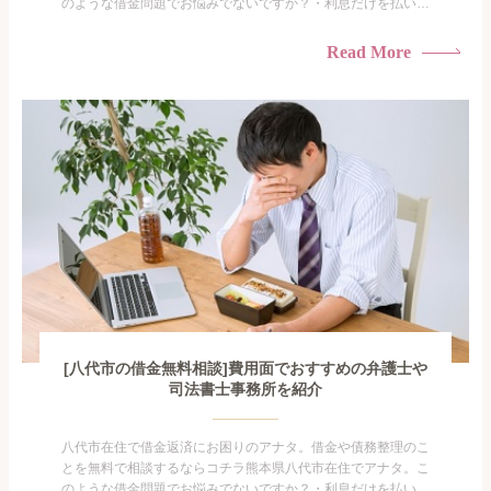
のような借金問題でお悩みでないですか？・利息だけを払い続
けている・すこしでも返済額を減らしたい！・借金を家族に知
られたくない・借金の催促、取り立てで憂鬱になる。・闇金に
Read More
手を出してしまった・過払い金を相談をしたい借金のことなの
で家族や友人にも相談できないし、自分ひとりで探すにも限界
がありま...
[八代市の借金無料相談]費用面でおすすめの弁護士や
司法書士事務所を紹介
八代市在住で借金返済にお困りのアナタ。借金や債務整理のこ
とを無料で相談するならコチラ熊本県八代市在住でアナタ。こ
のような借金問題でお悩みでないですか？・利息だけを払い続