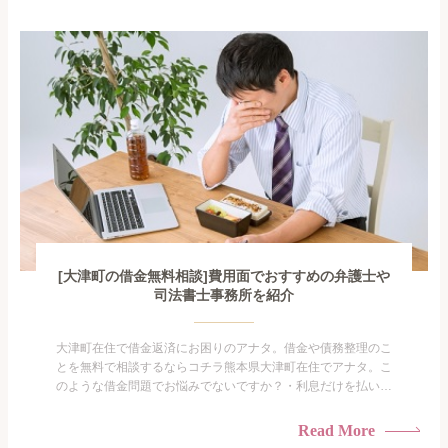
手を出してしまった・過払い金を相談をしたい借金のことなの
で家族や友人にも相談できないし、自分ひとりで探すにも限界
がありま...
[大津町の借金無料相談]費用面でおすすめの弁護士や
司法書士事務所を紹介
大津町在住で借金返済にお困りのアナタ。借金や債務整理のこ
とを無料で相談するならコチラ熊本県大津町在住でアナタ。こ
のような借金問題でお悩みでないですか？・利息だけを払い続
けている・すこしでも返済額を減らしたい！・借金を家族に知
られたくない・借金の催促、取り立てで憂鬱になる。・闇金に
Read More
手を出してしまった・過払い金を相談をしたい借金のことなの