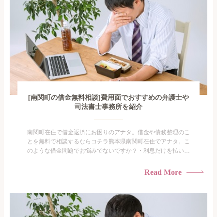
[南関町の借金無料相談]費用面でおすすめの弁護士や
司法書士事務所を紹介
南関町在住で借金返済にお困りのアナタ。借金や債務整理のこ
とを無料で相談するならコチラ熊本県南関町在住でアナタ。こ
のような借金問題でお悩みでないですか？・利息だけを払い続
けている・すこしでも返済額を減らしたい！・借金を家族に知
られたくない・借金の催促、取り立てで憂鬱になる。・闇金に
Read More
手を出してしまった・過払い金を相談をしたい借金のことなの
で家族や友人にも相談できないし、自分ひとりで探すにも限界
がありま...