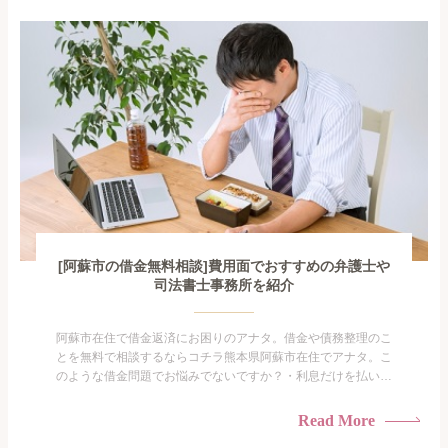
となので家族や友人にも相談できないし、自分ひとりで探すに
も限界があ...
[阿蘇市の借金無料相談]費用面でおすすめの弁護士や
司法書士事務所を紹介
阿蘇市在住で借金返済にお困りのアナタ。借金や債務整理のこ
とを無料で相談するならコチラ熊本県阿蘇市在住でアナタ。こ
のような借金問題でお悩みでないですか？・利息だけを払い続
けている・すこしでも返済額を減らしたい！・借金を家族に知
られたくない・借金の催促、取り立てで憂鬱になる。・闇金に
Read More
手を出してしまった・過払い金を相談をしたい借金のことなの