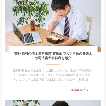
[南阿蘇村の借金無料相談]費用面でおすすめの弁護士
や司法書士事務所を紹介
南阿蘇村在住で借金返済にお困りのアナタ。借金や債務整理の
ことを無料で相談するならコチラ熊本県南阿蘇村在住でアナ
タ。このような借金問題でお悩みでないですか？・利息だけを
払い続けている・すこしでも返済額を減らしたい！・借金を家
族に知られたくない・借金の催促、取り立てで憂鬱になる。・
Read More
闇金に手を出してしまった・過払い金を相談をしたい借金のこ
となので家族や友人にも相談できないし、自分ひとりで探すに
も限界があ...