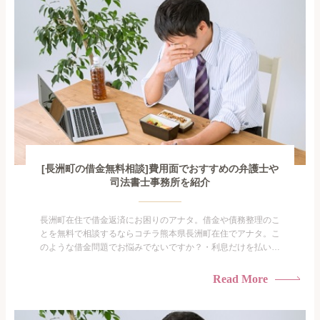
[長洲町の借金無料相談]費用面でおすすめの弁護士や
司法書士事務所を紹介
長洲町在住で借金返済にお困りのアナタ。借金や債務整理のこ
とを無料で相談するならコチラ熊本県長洲町在住でアナタ。こ
のような借金問題でお悩みでないですか？・利息だけを払い続
けている・すこしでも返済額を減らしたい！・借金を家族に知
られたくない・借金の催促、取り立てで憂鬱になる。・闇金に
Read More
手を出してしまった・過払い金を相談をしたい借金のことなの
で家族や友人にも相談できないし、自分ひとりで探すにも限界
がありま...