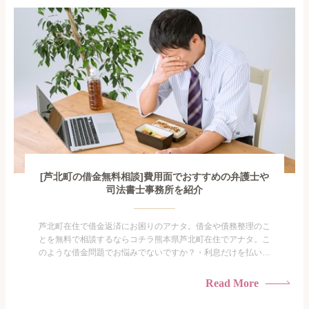
がありま...
[芦北町の借金無料相談]費用面でおすすめの弁護士や
司法書士事務所を紹介
芦北町在住で借金返済にお困りのアナタ。借金や債務整理のこ
とを無料で相談するならコチラ熊本県芦北町在住でアナタ。こ
のような借金問題でお悩みでないですか？・利息だけを払い続
けている・すこしでも返済額を減らしたい！・借金を家族に知
られたくない・借金の催促、取り立てで憂鬱になる。・闇金に
Read More
手を出してしまった・過払い金を相談をしたい借金のことなの
で家族や友人にも相談できないし、自分ひとりで探すにも限界