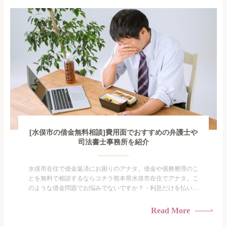
で家族や友人にも相談できないし、自分ひとりで探すにも限界
がありま...
[水俣市の借金無料相談]費用面でおすすめの弁護士や
司法書士事務所を紹介
水俣市在住で借金返済にお困りのアナタ。借金や債務整理のこ
とを無料で相談するならコチラ熊本県水俣市在住でアナタ。こ
のような借金問題でお悩みでないですか？・利息だけを払い続
けている・すこしでも返済額を減らしたい！・借金を家族に知
られたくない・借金の催促、取り立てで憂鬱になる。・闇金に
Read More
手を出してしまった・過払い金を相談をしたい借金のことなの
で家族や友人にも相談できないし、自分ひとりで探すにも限界