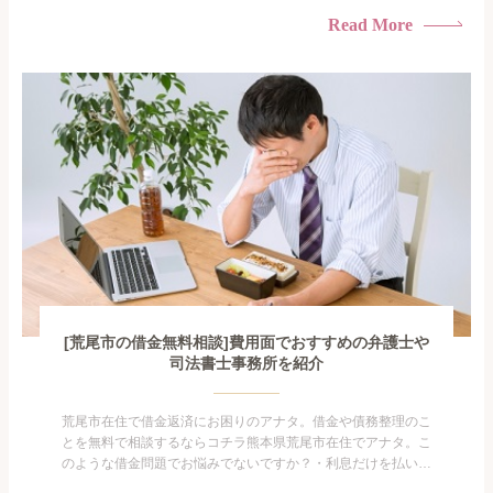
られたくない・借金の催促、取り立てで憂鬱になる。・闇金に
Read More
手を出してしまった・過払い金を相談をしたい借金のことなの
で家族や友人にも相談できないし、自分ひとりで探すにも限界
がありま...
[荒尾市の借金無料相談]費用面でおすすめの弁護士や
司法書士事務所を紹介
荒尾市在住で借金返済にお困りのアナタ。借金や債務整理のこ
とを無料で相談するならコチラ熊本県荒尾市在住でアナタ。こ
のような借金問題でお悩みでないですか？・利息だけを払い続
けている・すこしでも返済額を減らしたい！・借金を家族に知