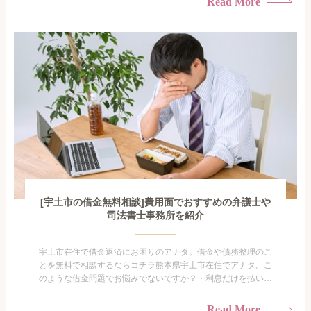
Read More
手を出してしまった・過払い金を相談をしたい借金のことなの
で家族や友人にも相談できないし、自分ひとりで探すにも限界
がありま...
[宇土市の借金無料相談]費用面でおすすめの弁護士や
司法書士事務所を紹介
宇土市在住で借金返済にお困りのアナタ。借金や債務整理のこ
とを無料で相談するならコチラ熊本県宇土市在住でアナタ。こ
のような借金問題でお悩みでないですか？・利息だけを払い続
けている・すこしでも返済額を減らしたい！・借金を家族に知
られたくない・借金の催促、取り立てで憂鬱になる。・闇金に
Read More