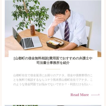
がありま...
[山都町の借金無料相談]費用面でおすすめの弁護士や
司法書士事務所を紹介
山都町在住で借金返済にお困りのアナタ。借金や債務整理のこ
とを無料で相談するならコチラ熊本県山都町在住でアナタ。こ
のような借金問題でお悩みでないですか？・利息だけを払い続
けている・すこしでも返済額を減らしたい！・借金を家族に知
られたくない・借金の催促、取り立てで憂鬱になる。・闇金に
Read More
手を出してしまった・過払い金を相談をしたい借金のことなの
で家族や友人にも相談できないし、自分ひとりで探すにも限界