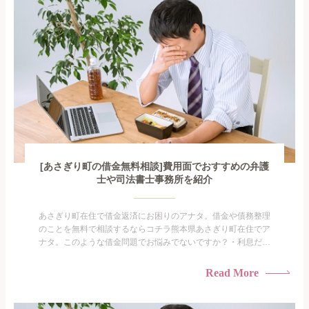
がありま...
[あさぎり町の借金無料相談]費用面でおすすめの弁護
士や司法書士事務所を紹介
あさぎり町在住で借金返済にお困りのアナタ。借金や債務整理
のことを無料で相談するならコチラ熊本県あさぎり町在住でア
ナタ。このような借金問題でお悩みでないですか？・利息だけ
を払い続けている・すこしでも返済額を減らしたい！・借金を
家族に知られたくない・借金の催促、取り立てで憂鬱にな
Read More
る。・闇金に手を出してしまった・過払い金を相談をしたい借
金のことなので家族や友人にも相談できないし、自分ひとりで
探すにも限界...