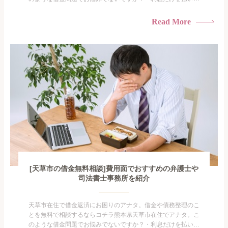
けている・すこしでも返済額を減らしたい！・借金を家族に知
られたくない・借金の催促、取り立てで憂鬱になる。・闇金に
Read More
手を出してしまった・過払い金を相談をしたい借金のことなの
で家族や友人にも相談できないし、自分ひとりで探すにも限界
がありま...
[天草市の借金無料相談]費用面でおすすめの弁護士や
司法書士事務所を紹介
天草市在住で借金返済にお困りのアナタ。借金や債務整理のこ
とを無料で相談するならコチラ熊本県天草市在住でアナタ。こ
のような借金問題でお悩みでないですか？・利息だけを払い続