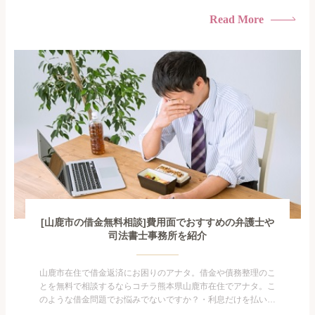
けている・すこしでも返済額を減らしたい！・借金を家族に知
られたくない・借金の催促、取り立てで憂鬱になる。・闇金に
Read More
手を出してしまった・過払い金を相談をしたい借金のことなの
で家族や友人にも相談できないし、自分ひとりで探すにも限界
がありま...
[山鹿市の借金無料相談]費用面でおすすめの弁護士や
司法書士事務所を紹介
山鹿市在住で借金返済にお困りのアナタ。借金や債務整理のこ
とを無料で相談するならコチラ熊本県山鹿市在住でアナタ。こ
のような借金問題でお悩みでないですか？・利息だけを払い続
けている・すこしでも返済額を減らしたい！・借金を家族に知