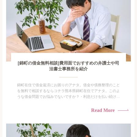
[錦町の借金無料相談]費用面でおすすめの弁護士や司
法書士事務所を紹介
錦町在住で借金返済にお困りのアナタ。借金や債務整理のこと
を無料で相談するならコチラ熊本県錦町在住でアナタ。このよ
うな借金問題でお悩みでないですか？・利息だけを払い続けて
いる・すこしでも返済額を減らしたい！・借金を家族に知られ
たくない・借金の催促、取り立てで憂鬱になる。・闇金に手を
Read More
出してしまった・過払い金を相談をしたい借金のことなので家
族や友人にも相談できないし、自分ひとりで探すにも限界があ
りますよ...