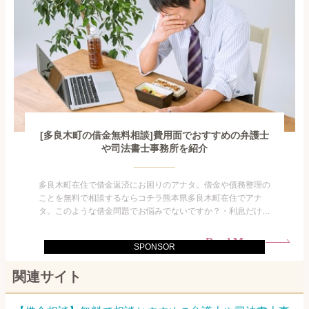
[多良木町の借金無料相談]費用面でおすすめの弁護士
や司法書士事務所を紹介
多良木町在住で借金返済にお困りのアナタ。借金や債務整理の
ことを無料で相談するならコチラ熊本県多良木町在住でアナ
タ。このような借金問題でお悩みでないですか？・利息だけを
払い続けている・すこしでも返済額を減らしたい！・借金を家
族に知られたくない・借金の催促、取り立てで憂鬱になる。・
Read More
SPONSOR
闇金に手を出してしまった・過払い金を相談をしたい借金のこ
となので家族や友人にも相談できないし、自分ひとりで探すに
関連サイト
も限界があ...