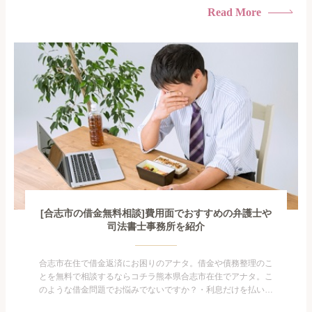
られたくない・借金の催促、取り立てで憂鬱になる。・闇金に
Read More
手を出してしまった・過払い金を相談をしたい借金のことなの
で家族や友人にも相談できないし、自分ひとりで探すにも限界
がありま...
[合志市の借金無料相談]費用面でおすすめの弁護士や
司法書士事務所を紹介
合志市在住で借金返済にお困りのアナタ。借金や債務整理のこ
とを無料で相談するならコチラ熊本県合志市在住でアナタ。こ
のような借金問題でお悩みでないですか？・利息だけを払い続
けている・すこしでも返済額を減らしたい！・借金を家族に知