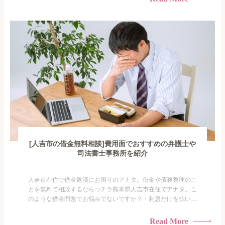
手を出してしまった・過払い金を相談をしたい借金のことなの
で家族や友人にも相談できないし、自分ひとりで探すにも限界
がありま...
[人吉市の借金無料相談]費用面でおすすめの弁護士や
司法書士事務所を紹介
人吉市在住で借金返済にお困りのアナタ。借金や債務整理のこ
とを無料で相談するならコチラ熊本県人吉市在住でアナタ。こ
のような借金問題でお悩みでないですか？・利息だけを払い続
けている・すこしでも返済額を減らしたい！・借金を家族に知
られたくない・借金の催促、取り立てで憂鬱になる。・闇金に
Read More