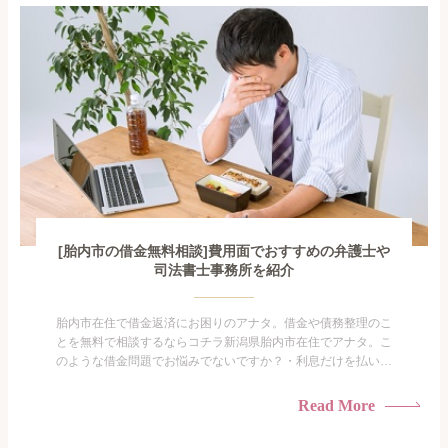
がありま...
[胎内市の借金無料相談]費用面でおすすめの弁護士や
司法書士事務所を紹介
胎内市在住で借金返済にお困りのアナタ。借金や債務整理のこ
とを無料で相談するならコチラ新潟県胎内市在住でアナタ。こ
のような借金問題でお悩みでないですか？・利息だけを払い続
けている・すこしでも返済額を減らしたい！・借金を家族に知
られたくない・借金の催促、取り立てで憂鬱になる。・闇金に
Read More
手を出してしまった・過払い金を相談をしたい借金のことなの
で家族や友人にも相談できないし、自分ひとりで探すにも限界