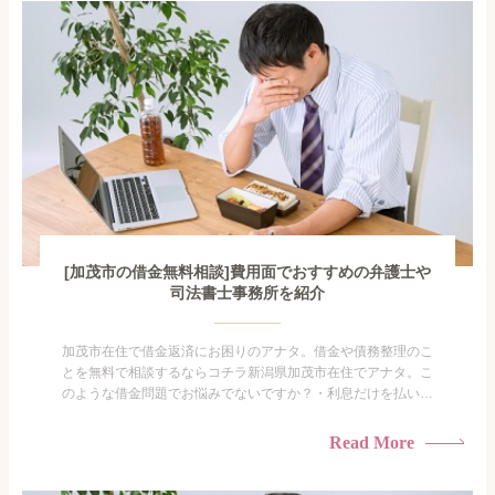
がありま...
[加茂市の借金無料相談]費用面でおすすめの弁護士や
司法書士事務所を紹介
加茂市在住で借金返済にお困りのアナタ。借金や債務整理のこ
とを無料で相談するならコチラ新潟県加茂市在住でアナタ。こ
のような借金問題でお悩みでないですか？・利息だけを払い続
けている・すこしでも返済額を減らしたい！・借金を家族に知
られたくない・借金の催促、取り立てで憂鬱になる。・闇金に
Read More
手を出してしまった・過払い金を相談をしたい借金のことなの
で家族や友人にも相談できないし、自分ひとりで探すにも限界