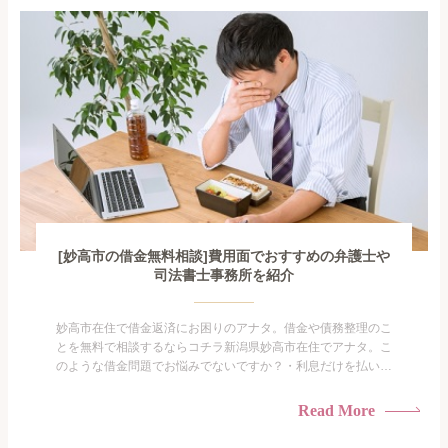
も限界があ...
[妙高市の借金無料相談]費用面でおすすめの弁護士や
司法書士事務所を紹介
妙高市在住で借金返済にお困りのアナタ。借金や債務整理のこ
とを無料で相談するならコチラ新潟県妙高市在住でアナタ。こ
のような借金問題でお悩みでないですか？・利息だけを払い続
けている・すこしでも返済額を減らしたい！・借金を家族に知
られたくない・借金の催促、取り立てで憂鬱になる。・闇金に
Read More
手を出してしまった・過払い金を相談をしたい借金のことなの
で家族や友人にも相談できないし、自分ひとりで探すにも限界