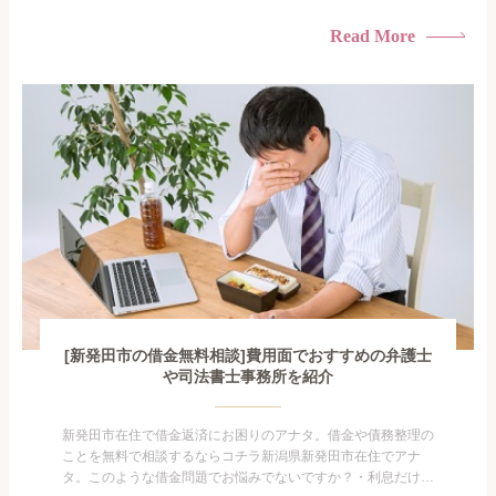
けている・すこしでも返済額を減らしたい！・借金を家族に知
られたくない・借金の催促、取り立てで憂鬱になる。・闇金に
Read More
手を出してしまった・過払い金を相談をしたい借金のことなの
で家族や友人にも相談できないし、自分ひとりで探すにも限界
がありま...
[新発田市の借金無料相談]費用面でおすすめの弁護士
や司法書士事務所を紹介
新発田市在住で借金返済にお困りのアナタ。借金や債務整理の
ことを無料で相談するならコチラ新潟県新発田市在住でアナ
タ。このような借金問題でお悩みでないですか？・利息だけを