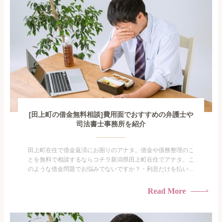
[田上町の借金無料相談]費用面でおすすめの弁護士や
司法書士事務所を紹介
田上町在住で借金返済にお困りのアナタ。借金や債務整理のこ
とを無料で相談するならコチラ新潟県田上町在住でアナタ。こ
のような借金問題でお悩みでないですか？・利息だけを払い続
けている・すこしでも返済額を減らしたい！・借金を家族に知
られたくない・借金の催促、取り立てで憂鬱になる。・闇金に
Read More
手を出してしまった・過払い金を相談をしたい借金のことなの
で家族や友人にも相談できないし、自分ひとりで探すにも限界
がありま...