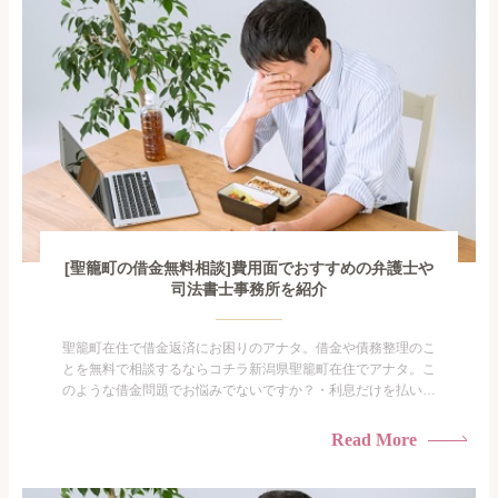
がありま...
[聖籠町の借金無料相談]費用面でおすすめの弁護士や
司法書士事務所を紹介
聖籠町在住で借金返済にお困りのアナタ。借金や債務整理のこ
とを無料で相談するならコチラ新潟県聖籠町在住でアナタ。こ
のような借金問題でお悩みでないですか？・利息だけを払い続
けている・すこしでも返済額を減らしたい！・借金を家族に知
られたくない・借金の催促、取り立てで憂鬱になる。・闇金に
Read More
手を出してしまった・過払い金を相談をしたい借金のことなの
で家族や友人にも相談できないし、自分ひとりで探すにも限界
がありま...