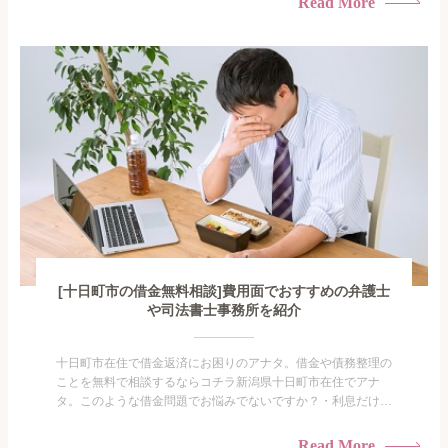
Read More
闇金に手を出してしまった・過払い金を相談をしたい借金のこ
となので家族や友人にも相談できないし、自分ひとりで探すに
も限界があ...
[十日町市の借金無料相談]費用面でおすすめの弁護士
や司法書士事務所を紹介
十日町市在住で借金返済にお困りのアナタ。借金や債務整理の
ことを無料で相談するならコチラ新潟県十日町市在住でアナ
タ。このような借金問題でお悩みでないですか？・利息だけを
払い続けている・すこしでも返済額を減らしたい！・借金を家
族に知られたくない・借金の催促、取り立てで憂鬱になる。・
Read More