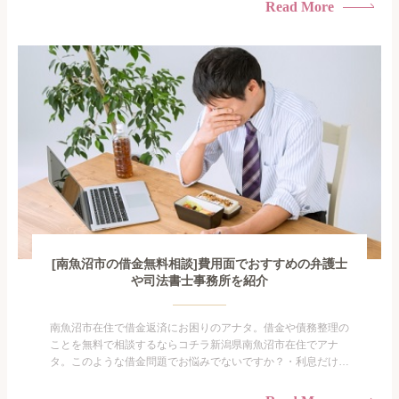
られたくない・借金の催促、取り立てで憂鬱になる。・闇金に
Read More
手を出してしまった・過払い金を相談をしたい借金のことなの
で家族や友人にも相談できないし、自分ひとりで探すにも限界
がありま...
[南魚沼市の借金無料相談]費用面でおすすめの弁護士
や司法書士事務所を紹介
南魚沼市在住で借金返済にお困りのアナタ。借金や債務整理の
ことを無料で相談するならコチラ新潟県南魚沼市在住でアナ
タ。このような借金問題でお悩みでないですか？・利息だけを
払い続けている・すこしでも返済額を減らしたい！・借金を家
族に知られたくない・借金の催促、取り立てで憂鬱になる。・