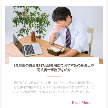
となので家族や友人にも相談できないし、自分ひとりで探すに
も限界があ...
[見附市の借金無料相談]費用面でおすすめの弁護士や
司法書士事務所を紹介
見附市在住で借金返済にお困りのアナタ。借金や債務整理のこ
とを無料で相談するならコチラ新潟県見附市在住でアナタ。こ
のような借金問題でお悩みでないですか？・利息だけを払い続
けている・すこしでも返済額を減らしたい！・借金を家族に知
られたくない・借金の催促、取り立てで憂鬱になる。・闇金に
Read More
手を出してしまった・過払い金を相談をしたい借金のことなの