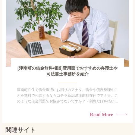
[津南町の借金無料相談]費用面でおすすめの弁護士や
司法書士事務所を紹介
津南町在住で借金返済にお困りのアナタ。借金や債務整理のこ
とを無料で相談するならコチラ新潟県津南町在住でアナタ。こ
のような借金問題でお悩みでないですか？・利息だけを払い続
けている・すこしでも返済額を減らしたい！・借金を家族に知
られたくない・借金の催促、取り立てで憂鬱になる。・闇金に
Read More
手を出してしまった・過払い金を相談をしたい借金のことなの
で家族や友人にも相談できないし、自分ひとりで探すにも限界
関連サイト
がありま...