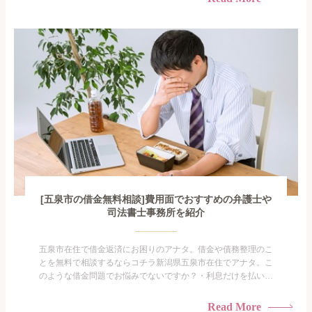
闇金に手を出してしまった・過払い金を相談をしたい借金のこ
となので家族や友人にも相談できないし、自分ひとりで探すに
も限界があ...
[五泉市の借金無料相談]費用面でおすすめの弁護士や
司法書士事務所を紹介
五泉市在住で借金返済にお困りのアナタ。借金や債務整理のこ
とを無料で相談するならコチラ新潟県五泉市在住でアナタ。こ
のような借金問題でお悩みでないですか？・利息だけを払い続
けている・すこしでも返済額を減らしたい！・借金を家族に知
られたくない・借金の催促、取り立てで憂鬱になる。・闇金に
Read More