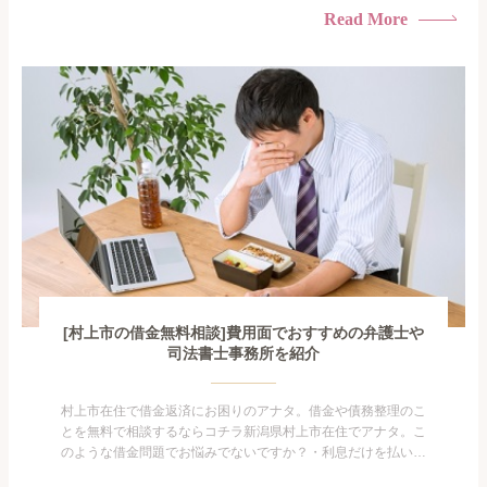
たくない・借金の催促、取り立てで憂鬱になる。・闇金に手を
Read More
出してしまった・過払い金を相談をしたい借金のことなので家
族や友人にも相談できないし、自分ひとりで探すにも限界があ
りますよ...
[村上市の借金無料相談]費用面でおすすめの弁護士や
司法書士事務所を紹介
村上市在住で借金返済にお困りのアナタ。借金や債務整理のこ
とを無料で相談するならコチラ新潟県村上市在住でアナタ。こ
のような借金問題でお悩みでないですか？・利息だけを払い続
けている・すこしでも返済額を減らしたい！・借金を家族に知