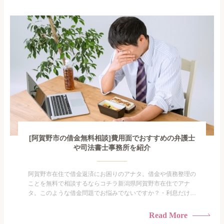
闇金に手を出してしまった・過払い金を相談をしたい借金のこ
となので家族や友人にも相談できないし、自分ひとりで探すに
も限界があ...
[阿賀野市の借金無料相談]費用面でおすすめの弁護士
や司法書士事務所を紹介
阿賀野市在住で借金返済にお困りのアナタ。借金や債務整理の
ことを無料で相談するならコチラ新潟県阿賀野市在住でアナ
タ。このような借金問題でお悩みでないですか？・利息だけを
払い続けている・すこしでも返済額を減らしたい！・借金を家
族に知られたくない・借金の催促、取り立てで憂鬱になる。・
Read More
闇金に手を出してしまった・過払い金を相談をしたい借金のこ