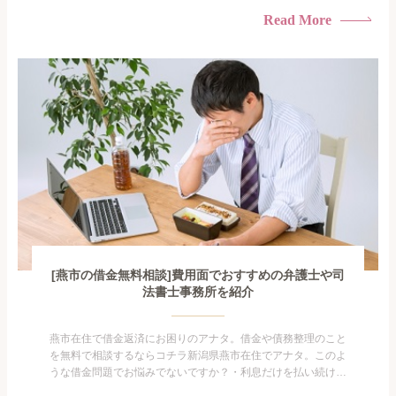
られたくない・借金の催促、取り立てで憂鬱になる。・闇金に
Read More
手を出してしまった・過払い金を相談をしたい借金のことなの
で家族や友人にも相談できないし、自分ひとりで探すにも限界
がありま...
[燕市の借金無料相談]費用面でおすすめの弁護士や司
法書士事務所を紹介
燕市在住で借金返済にお困りのアナタ。借金や債務整理のこと
を無料で相談するならコチラ新潟県燕市在住でアナタ。このよ
うな借金問題でお悩みでないですか？・利息だけを払い続けて
いる・すこしでも返済額を減らしたい！・借金を家族に知られ