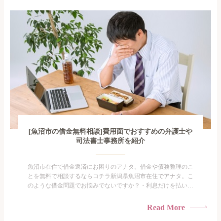
で家族や友人にも相談できないし、自分ひとりで探すにも限界
がありま...
[魚沼市の借金無料相談]費用面でおすすめの弁護士や
司法書士事務所を紹介
魚沼市在住で借金返済にお困りのアナタ。借金や債務整理のこ
とを無料で相談するならコチラ新潟県魚沼市在住でアナタ。こ
のような借金問題でお悩みでないですか？・利息だけを払い続
けている・すこしでも返済額を減らしたい！・借金を家族に知
られたくない・借金の催促、取り立てで憂鬱になる。・闇金に
Read More
手を出してしまった・過払い金を相談をしたい借金のことなの