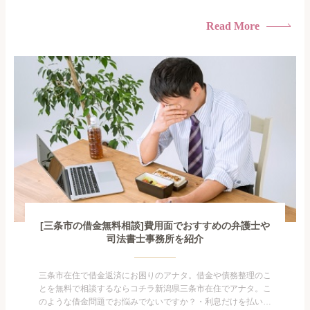
けている・すこしでも返済額を減らしたい！・借金を家族に知
られたくない・借金の催促、取り立てで憂鬱になる。・闇金に
Read More
手を出してしまった・過払い金を相談をしたい借金のことなの
で家族や友人にも相談できないし、自分ひとりで探すにも限界
がありま...
[三条市の借金無料相談]費用面でおすすめの弁護士や
司法書士事務所を紹介
三条市在住で借金返済にお困りのアナタ。借金や債務整理のこ
とを無料で相談するならコチラ新潟県三条市在住でアナタ。こ
のような借金問題でお悩みでないですか？・利息だけを払い続