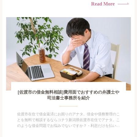
られたくない・借金の催促、取り立てで憂鬱になる。・闇金に
Read More
手を出してしまった・過払い金を相談をしたい借金のことなの
で家族や友人にも相談できないし、自分ひとりで探すにも限界
がありま...
[佐渡市の借金無料相談]費用面でおすすめの弁護士や
司法書士事務所を紹介
佐渡市在住で借金返済にお困りのアナタ。借金や債務整理のこ
とを無料で相談するならコチラ新潟県佐渡市在住でアナタ。こ
のような借金問題でお悩みでないですか？・利息だけを払い続
けている・すこしでも返済額を減らしたい！・借金を家族に知