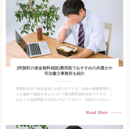
[阿賀町の借金無料相談]費用面でおすすめの弁護士や
司法書士事務所を紹介
阿賀町在住で借金返済にお困りのアナタ。借金や債務整理のこ
とを無料で相談するならコチラ新潟県阿賀町在住でアナタ。こ
のような借金問題でお悩みでないですか？・利息だけを払い続
けている・すこしでも返済額を減らしたい！・借金を家族に知
られたくない・借金の催促、取り立てで憂鬱になる。・闇金に
Read More
手を出してしまった・過払い金を相談をしたい借金のことなの
で家族や友人にも相談できないし、自分ひとりで探すにも限界
がありま...