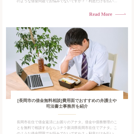
のような借金問題でお悩みでないですか？・利息だけを払い続
けている・すこしでも返済額を減らしたい！・借金を家族に知
られたくない・借金の催促、取り立てで憂鬱になる。・闇金に
Read More
手を出してしまった・過払い金を相談をしたい借金のことなの
で家族や友人にも相談できないし、自分ひとりで探すにも限界
がありま...
[長岡市の借金無料相談]費用面でおすすめの弁護士や
司法書士事務所を紹介
長岡市在住で借金返済にお困りのアナタ。借金や債務整理のこ
とを無料で相談するならコチラ新潟県長岡市在住でアナタ。こ
のような借金問題でお悩みでないですか？・利息だけを払い続