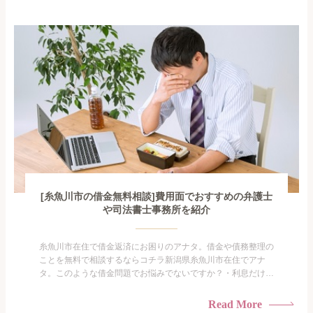
手を出してしまった・過払い金を相談をしたい借金のことなの
で家族や友人にも相談できないし、自分ひとりで探すにも限界
がありま...
[糸魚川市の借金無料相談]費用面でおすすめの弁護士
や司法書士事務所を紹介
糸魚川市在住で借金返済にお困りのアナタ。借金や債務整理の
ことを無料で相談するならコチラ新潟県糸魚川市在住でアナ
タ。このような借金問題でお悩みでないですか？・利息だけを
払い続けている・すこしでも返済額を減らしたい！・借金を家
族に知られたくない・借金の催促、取り立てで憂鬱になる。・
Read More