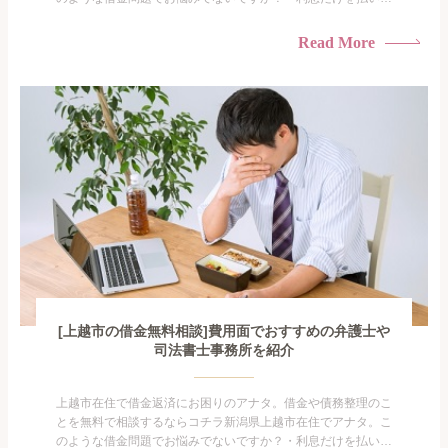
けている・すこしでも返済額を減らしたい！・借金を家族に知
られたくない・借金の催促、取り立てで憂鬱になる。・闇金に
Read More
手を出してしまった・過払い金を相談をしたい借金のことなの
で家族や友人にも相談できないし、自分ひとりで探すにも限界
がありま...
[上越市の借金無料相談]費用面でおすすめの弁護士や
司法書士事務所を紹介
上越市在住で借金返済にお困りのアナタ。借金や債務整理のこ
とを無料で相談するならコチラ新潟県上越市在住でアナタ。こ
のような借金問題でお悩みでないですか？・利息だけを払い続