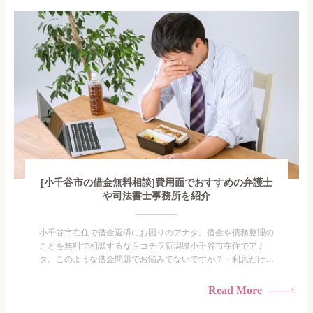
で家族や友人にも相談できないし、自分ひとりで探すにも限界
がありま...
[小千谷市の借金無料相談]費用面でおすすめの弁護士
や司法書士事務所を紹介
小千谷市在住で借金返済にお困りのアナタ。借金や債務整理の
ことを無料で相談するならコチラ新潟県小千谷市在住でアナ
タ。このような借金問題でお悩みでないですか？・利息だけを
払い続けている・すこしでも返済額を減らしたい！・借金を家
族に知られたくない・借金の催促、取り立てで憂鬱になる。・
Read More
闇金に手を出してしまった・過払い金を相談をしたい借金のこ
となので家族や友人にも相談できないし、自分ひとりで探すに