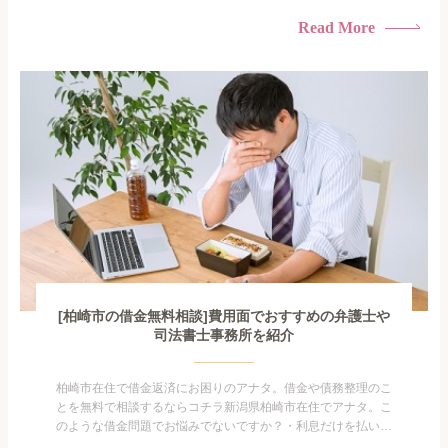
払い続けている・すこしでも返済額を減らしたい！・借金を家
族に知られたくない・借金の催促、取り立てで憂鬱になる。・
Read More
闇金に手を出してしまった・過払い金を相談をしたい借金のこ
となので家族や友人にも相談できないし、自分ひとりで探すに
も限界があ...
[柏崎市の借金無料相談]費用面でおすすめの弁護士や
司法書士事務所を紹介
柏崎市在住で借金返済にお困りのアナタ。借金や債務整理のこ
とを無料で相談するならコチラ新潟県柏崎市在住でアナタ。こ
のような借金問題でお悩みでないですか？・利息だけを払い続
けている・すこしでも返済額を減らしたい！・借金を家族に知