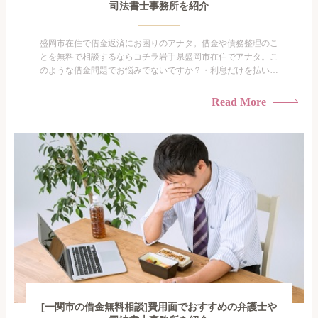
司法書士事務所を紹介
盛岡市在住で借金返済にお困りのアナタ。借金や債務整理のこ
とを無料で相談するならコチラ岩手県盛岡市在住でアナタ。こ
のような借金問題でお悩みでないですか？・利息だけを払い続
けている・すこしでも返済額を減らしたい！・借金を家族に知
られたくない・借金の催促、取り立てで憂鬱になる。・闇金に
Read More
手を出してしまった・過払い金を相談をしたい借金のことなの
で家族や友人にも相談できないし、自分ひとりで探すにも限界
がありま...
[一関市の借金無料相談]費用面でおすすめの弁護士や