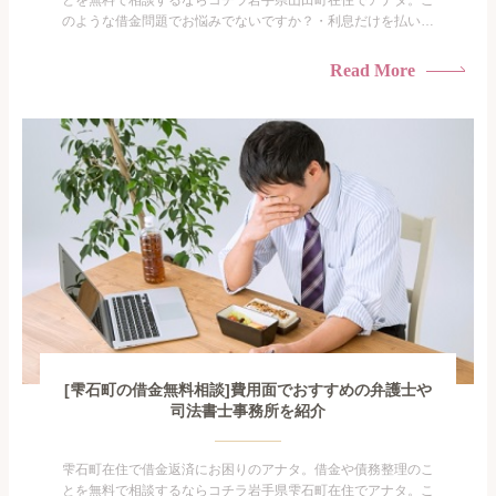
とを無料で相談するならコチラ岩手県山田町在住でアナタ。こ
のような借金問題でお悩みでないですか？・利息だけを払い続
けている・すこしでも返済額を減らしたい！・借金を家族に知
られたくない・借金の催促、取り立てで憂鬱になる。・闇金に
Read More
手を出してしまった・過払い金を相談をしたい借金のことなの
で家族や友人にも相談できないし、自分ひとりで探すにも限界
がありま...
[雫石町の借金無料相談]費用面でおすすめの弁護士や
司法書士事務所を紹介
雫石町在住で借金返済にお困りのアナタ。借金や債務整理のこ
とを無料で相談するならコチラ岩手県雫石町在住でアナタ。こ