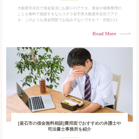
大船渡市在住で借金返済にお困りのアナタ。借金や債務整理の
ことを無料で相談するならコチラ岩手県大船渡市在住でアナ
タ。このような借金問題でお悩みでないですか？・利息だけを
払い続けている・すこしでも返済額を減らしたい！・借金を家
族に知られたくない・借金の催促、取り立てで憂鬱になる。・
Read More
闇金に手を出してしまった・過払い金を相談をしたい借金のこ
となので家族や友人にも相談できないし、自分ひとりで探すに
も限界があ...
[釜石市の借金無料相談]費用面でおすすめの弁護士や
司法書士事務所を紹介