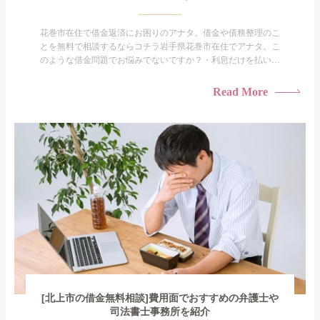
花巻市在住で借金返済にお困りのアナタ。借金や債務整理のこ
とを無料で相談するならコチラ岩手県花巻市在住でアナタ。こ
のような借金問題でお悩みでないですか？・利息だけを払い続
けている・すこしでも返済額を減らしたい！・借金を家族に知
られたくない・借金の催促、取り立てで憂鬱になる。・闇金に
Read More
手を出してしまった・過払い金を相談をしたい借金のことなの
で家族や友人にも相談できないし、自分ひとりで探すにも限界
がありま...
[北上市の借金無料相談]費用面でおすすめの弁護士や
司法書士事務所を紹介