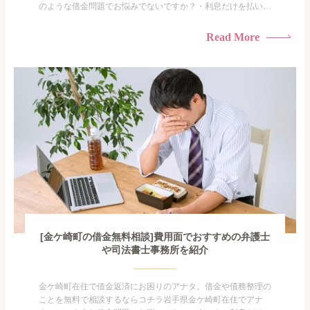
のような借金問題でお悩みでないですか？・利息だけを払い続
けている・すこしでも返済額を減らしたい！・借金を家族に知
られたくない・借金の催促、取り立てで憂鬱になる。・闇金に
Read More
手を出してしまった・過払い金を相談をしたい借金のことなの
で家族や友人にも相談できないし、自分ひとりで探すにも限界
がありま...
[金ケ崎町の借金無料相談]費用面でおすすめの弁護士
や司法書士事務所を紹介
金ケ崎町在住で借金返済にお困りのアナタ。借金や債務整理の
ことを無料で相談するならコチラ岩手県金ケ崎町在住でアナ