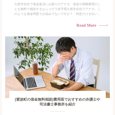
久慈市在住で借金返済にお困りのアナタ。借金や債務整理のこ
とを無料で相談するならコチラ岩手県久慈市在住でアナタ。こ
のような借金問題でお悩みでないですか？・利息だけを払い続
けている・すこしでも返済額を減らしたい！・借金を家族に知
られたくない・借金の催促、取り立てで憂鬱になる。・闇金に
Read More
手を出してしまった・過払い金を相談をしたい借金のことなの
で家族や友人にも相談できないし、自分ひとりで探すにも限界
がありま...
[紫波町の借金無料相談]費用面でおすすめの弁護士や
司法書士事務所を紹介