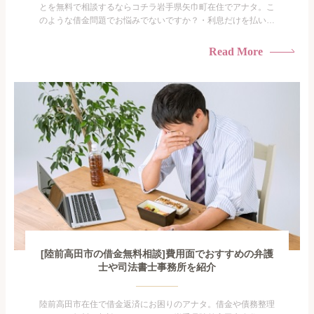
とを無料で相談するならコチラ岩手県矢巾町在住でアナタ。こ
のような借金問題でお悩みでないですか？・利息だけを払い続
けている・すこしでも返済額を減らしたい！・借金を家族に知
られたくない・借金の催促、取り立てで憂鬱になる。・闇金に
Read More
手を出してしまった・過払い金を相談をしたい借金のことなの
で家族や友人にも相談できないし、自分ひとりで探すにも限界
がありま...
[陸前高田市の借金無料相談]費用面でおすすめの弁護
士や司法書士事務所を紹介
陸前高田市在住で借金返済にお困りのアナタ。借金や債務整理