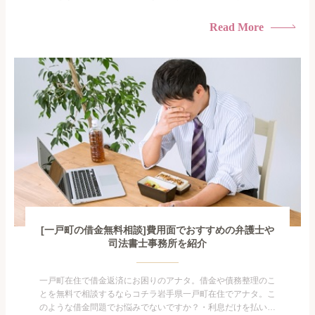
けている・すこしでも返済額を減らしたい！・借金を家族に知
られたくない・借金の催促、取り立てで憂鬱になる。・闇金に
Read More
手を出してしまった・過払い金を相談をしたい借金のことなの
で家族や友人にも相談できないし、自分ひとりで探すにも限界
がありま...
[一戸町の借金無料相談]費用面でおすすめの弁護士や
司法書士事務所を紹介
一戸町在住で借金返済にお困りのアナタ。借金や債務整理のこ
とを無料で相談するならコチラ岩手県一戸町在住でアナタ。こ
のような借金問題でお悩みでないですか？・利息だけを払い続