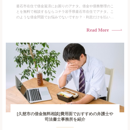
釜石市在住で借金返済にお困りのアナタ。借金や債務整理のこ
とを無料で相談するならコチラ岩手県釜石市在住でアナタ。こ
のような借金問題でお悩みでないですか？・利息だけを払い続
けている・すこしでも返済額を減らしたい！・借金を家族に知
られたくない・借金の催促、取り立てで憂鬱になる。・闇金に
Read More
手を出してしまった・過払い金を相談をしたい借金のことなの
で家族や友人にも相談できないし、自分ひとりで探すにも限界
がありま...
[久慈市の借金無料相談]費用面でおすすめの弁護士や
司法書士事務所を紹介