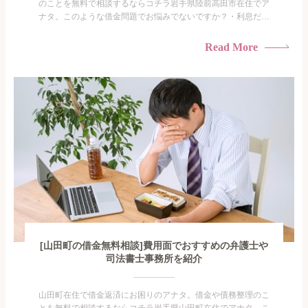
のことを無料で相談するならコチラ岩手県陸前高田市在住でア
ナタ。このような借金問題でお悩みでないですか？・利息だけ
を払い続けている・すこしでも返済額を減らしたい！・借金を
家族に知られたくない・借金の催促、取り立てで憂鬱にな
Read More
る。・闇金に手を出してしまった・過払い金を相談をしたい借
金のことなので家族や友人にも相談できないし、自分ひとりで
探すにも限界...
[山田町の借金無料相談]費用面でおすすめの弁護士や
司法書士事務所を紹介
山田町在住で借金返済にお困りのアナタ。借金や債務整理のこ