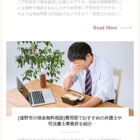
二戸市在住で借金返済にお困りのアナタ。借金や債務整理のこ
とを無料で相談するならコチラ岩手県二戸市在住でアナタ。こ
のような借金問題でお悩みでないですか？・利息だけを払い続
けている・すこしでも返済額を減らしたい！・借金を家族に知
られたくない・借金の催促、取り立てで憂鬱になる。・闇金に
Read More
手を出してしまった・過払い金を相談をしたい借金のことなの
で家族や友人にも相談できないし、自分ひとりで探すにも限界
がありま...
[遠野市の借金無料相談]費用面でおすすめの弁護士や
司法書士事務所を紹介