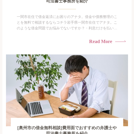
司法書士事務所を紹介
一関市在住で借金返済にお困りのアナタ。借金や債務整理のこ
とを無料で相談するならコチラ岩手県一関市在住でアナタ。こ
のような借金問題でお悩みでないですか？・利息だけを払い続
けている・すこしでも返済額を減らしたい！・借金を家族に知
られたくない・借金の催促、取り立てで憂鬱になる。・闇金に
Read More
手を出してしまった・過払い金を相談をしたい借金のことなの
で家族や友人にも相談できないし、自分ひとりで探すにも限界
がありま...
[奥州市の借金無料相談]費用面でおすすめの弁護士や
司法書士事務所を紹介