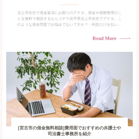
北上市在住で借金返済にお困りのアナタ。借金や債務整理のこ
とを無料で相談するならコチラ岩手県北上市在住でアナタ。こ
のような借金問題でお悩みでないですか？・利息だけを払い続
けている・すこしでも返済額を減らしたい！・借金を家族に知
られたくない・借金の催促、取り立てで憂鬱になる。・闇金に
Read More
手を出してしまった・過払い金を相談をしたい借金のことなの
で家族や友人にも相談できないし、自分ひとりで探すにも限界
がありま...
[宮古市の借金無料相談]費用面でおすすめの弁護士や
司法書士事務所を紹介