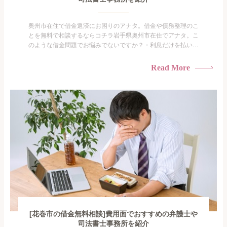
奥州市在住で借金返済にお困りのアナタ。借金や債務整理のこ
とを無料で相談するならコチラ岩手県奥州市在住でアナタ。こ
のような借金問題でお悩みでないですか？・利息だけを払い続
けている・すこしでも返済額を減らしたい！・借金を家族に知
られたくない・借金の催促、取り立てで憂鬱になる。・闇金に
Read More
手を出してしまった・過払い金を相談をしたい借金のことなの
で家族や友人にも相談できないし、自分ひとりで探すにも限界
がありま...
[花巻市の借金無料相談]費用面でおすすめの弁護士や
司法書士事務所を紹介