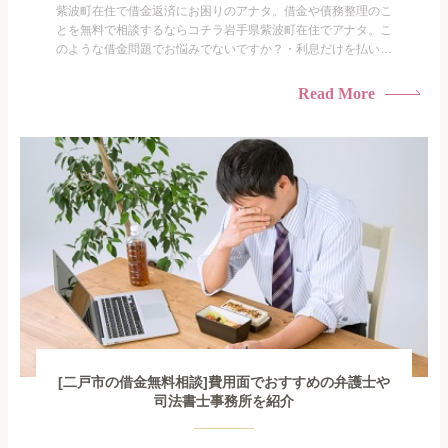
紫波町在住で借金返済にお困りのアナタ。借金や債務整理のこ
とを無料で相談するならコチラ岩手県紫波町在住でアナタ。こ
のような借金問題でお悩みでないですか？・利息だけを払い続
けている・すこしでも返済額を減らしたい！・借金を家族に知
られたくない・借金の催促、取り立てで憂鬱になる。・闇金に
Read More
手を出してしまった・過払い金を相談をしたい借金のことなの
で家族や友人にも相談できないし、自分ひとりで探すにも限界
がありま...
[二戸市の借金無料相談]費用面でおすすめの弁護士や
司法書士事務所を紹介