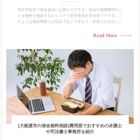
滝沢市在住で借金返済にお困りのアナタ。借金や債務整理のこ
とを無料で相談するならコチラ岩手県滝沢市在住でアナタ。こ
のような借金問題でお悩みでないですか？・利息だけを払い続
けている・すこしでも返済額を減らしたい！・借金を家族に知
られたくない・借金の催促、取り立てで憂鬱になる。・闇金に
Read More
手を出してしまった・過払い金を相談をしたい借金のことなの
で家族や友人にも相談できないし、自分ひとりで探すにも限界
がありま...
[大船渡市の借金無料相談]費用面でおすすめの弁護士
や司法書士事務所を紹介