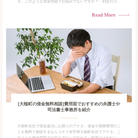
タ。このような借金問題でお悩みでないですか？・利息だけを
払い続けている・すこしでも返済額を減らしたい！・借金を家
族に知られたくない・借金の催促、取り立てで憂鬱になる。・
Read More
闇金に手を出してしまった・過払い金を相談をしたい借金のこ
となので家族や友人にも相談できないし、自分ひとりで探すに
も限界があ...
[大槌町の借金無料相談]費用面でおすすめの弁護士や
司法書士事務所を紹介
大槌町在住で借金返済にお困りのアナタ。借金や債務整理のこ
とを無料で相談するならコチラ岩手県大槌町在住でアナタ。こ
のような借金問題でお悩みでないですか？・利息だけを払い続