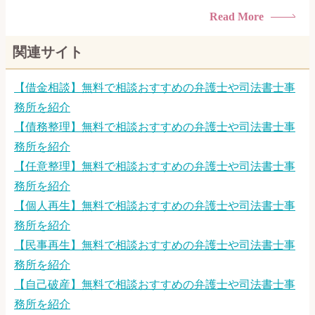
られたくない・借金の催促、取り立てで憂鬱になる。・闇金に
Read More
手を出してしまった・過払い金を相談をしたい借金のことなの
で家族や友人にも相談できないし、自分ひとりで探すにも限界
関連サイト
がありま...
【借金相談】無料で相談おすすめの弁護士や司法書士事
務所を紹介
【債務整理】無料で相談おすすめの弁護士や司法書士事
務所を紹介
【任意整理】無料で相談おすすめの弁護士や司法書士事
務所を紹介
【個人再生】無料で相談おすすめの弁護士や司法書士事
務所を紹介
【民事再生】無料で相談おすすめの弁護士や司法書士事
務所を紹介
【自己破産】無料で相談おすすめの弁護士や司法書士事
務所を紹介