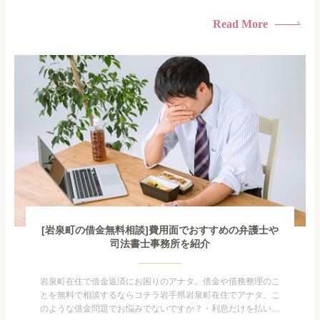
けている・すこしでも返済額を減らしたい！・借金を家族に知
られたくない・借金の催促、取り立てで憂鬱になる。・闇金に
Read More
手を出してしまった・過払い金を相談をしたい借金のことなの
で家族や友人にも相談できないし、自分ひとりで探すにも限界
がありま...
[岩泉町の借金無料相談]費用面でおすすめの弁護士や
司法書士事務所を紹介
岩泉町在住で借金返済にお困りのアナタ。借金や債務整理のこ
とを無料で相談するならコチラ岩手県岩泉町在住でアナタ。こ
のような借金問題でお悩みでないですか？・利息だけを払い続