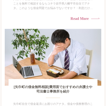
ことを無料で相談するならコチラ岩手県八幡平市在住でアナ
タ。このような借金問題でお悩みでないですか？・利息だけを
払い続けている・すこしでも返済額を減らしたい！・借金を家
族に知られたくない・借金の催促、取り立てで憂鬱になる。・
Read More
闇金に手を出してしまった・過払い金を相談をしたい借金のこ
となので家族や友人にも相談できないし、自分ひとりで探すに
も限界があ...
[矢巾町の借金無料相談]費用面でおすすめの弁護士や
司法書士事務所を紹介
矢巾町在住で借金返済にお困りのアナタ。借金や債務整理のこ