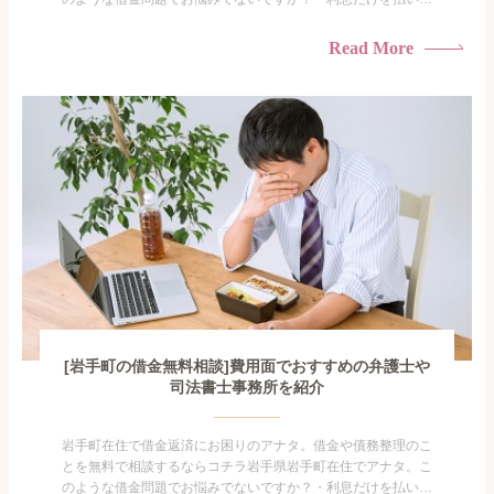
けている・すこしでも返済額を減らしたい！・借金を家族に知
られたくない・借金の催促、取り立てで憂鬱になる。・闇金に
Read More
手を出してしまった・過払い金を相談をしたい借金のことなの
で家族や友人にも相談できないし、自分ひとりで探すにも限界
がありま...
[岩手町の借金無料相談]費用面でおすすめの弁護士や
司法書士事務所を紹介
岩手町在住で借金返済にお困りのアナタ。借金や債務整理のこ
とを無料で相談するならコチラ岩手県岩手町在住でアナタ。こ
のような借金問題でお悩みでないですか？・利息だけを払い続