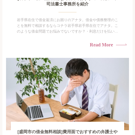
司法書士事務所を紹介
岩手県在住で借金返済にお困りのアナタ。借金や債務整理のこ
とを無料で相談するならコチラ岩手県岩手県在住でアナタ。こ
のような借金問題でお悩みでないですか？・利息だけを払い続
けている・すこしでも返済額を減らしたい！・借金を家族に知
られたくない・借金の催促、取り立てで憂鬱になる。・闇金に
Read More
手を出してしまった・過払い金を相談をしたい借金のことなの
で家族や友人にも相談できないし、自分ひとりで探すにも限界
がありま...
[盛岡市の借金無料相談]費用面でおすすめの弁護士や