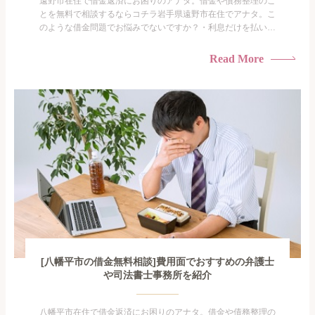
遠野市在住で借金返済にお困りのアナタ。借金や債務整理のこ
とを無料で相談するならコチラ岩手県遠野市在住でアナタ。こ
のような借金問題でお悩みでないですか？・利息だけを払い続
けている・すこしでも返済額を減らしたい！・借金を家族に知
られたくない・借金の催促、取り立てで憂鬱になる。・闇金に
Read More
手を出してしまった・過払い金を相談をしたい借金のことなの
で家族や友人にも相談できないし、自分ひとりで探すにも限界
がありま...
[八幡平市の借金無料相談]費用面でおすすめの弁護士
や司法書士事務所を紹介
八幡平市在住で借金返済にお困りのアナタ。借金や債務整理の