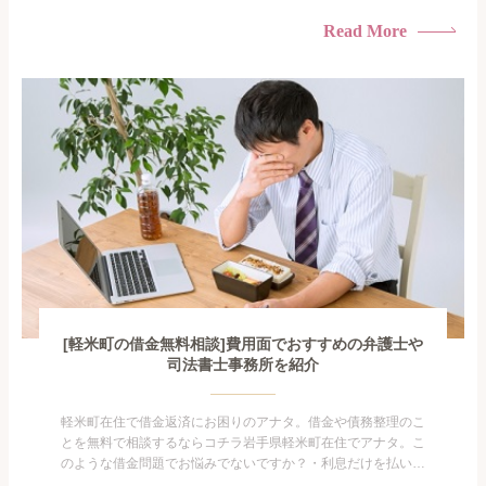
けている・すこしでも返済額を減らしたい！・借金を家族に知
られたくない・借金の催促、取り立てで憂鬱になる。・闇金に
Read More
手を出してしまった・過払い金を相談をしたい借金のことなの
で家族や友人にも相談できないし、自分ひとりで探すにも限界
がありま...
[軽米町の借金無料相談]費用面でおすすめの弁護士や
司法書士事務所を紹介
軽米町在住で借金返済にお困りのアナタ。借金や債務整理のこ
とを無料で相談するならコチラ岩手県軽米町在住でアナタ。こ
のような借金問題でお悩みでないですか？・利息だけを払い続
けている・すこしでも返済額を減らしたい！・借金を家族に知