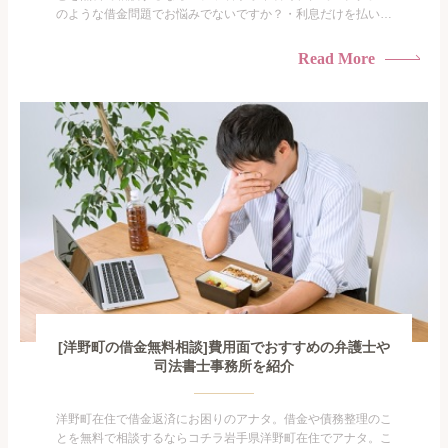
のような借金問題でお悩みでないですか？・利息だけを払い続
けている・すこしでも返済額を減らしたい！・借金を家族に知
られたくない・借金の催促、取り立てで憂鬱になる。・闇金に
Read More
手を出してしまった・過払い金を相談をしたい借金のことなの
で家族や友人にも相談できないし、自分ひとりで探すにも限界
がありま...
[洋野町の借金無料相談]費用面でおすすめの弁護士や
司法書士事務所を紹介
洋野町在住で借金返済にお困りのアナタ。借金や債務整理のこ
とを無料で相談するならコチラ岩手県洋野町在住でアナタ。こ