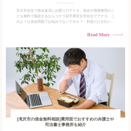
宮古市在住で借金返済にお困りのアナタ。借金や債務整理のこ
とを無料で相談するならコチラ岩手県宮古市在住でアナタ。こ
のような借金問題でお悩みでないですか？・利息だけを払い続
けている・すこしでも返済額を減らしたい！・借金を家族に知
られたくない・借金の催促、取り立てで憂鬱になる。・闇金に
Read More
手を出してしまった・過払い金を相談をしたい借金のことなの
で家族や友人にも相談できないし、自分ひとりで探すにも限界
がありま...
[滝沢市の借金無料相談]費用面でおすすめの弁護士や
司法書士事務所を紹介