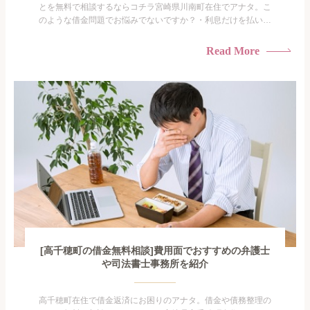
とを無料で相談するならコチラ宮崎県川南町在住でアナタ。こ
のような借金問題でお悩みでないですか？・利息だけを払い続
けている・すこしでも返済額を減らしたい！・借金を家族に知
られたくない・借金の催促、取り立てで憂鬱になる。・闇金に
Read More
手を出してしまった・過払い金を相談をしたい借金のことなの
で家族や友人にも相談できないし、自分ひとりで探すにも限界
がありま...
[高千穂町の借金無料相談]費用面でおすすめの弁護士
や司法書士事務所を紹介
高千穂町在住で借金返済にお困りのアナタ。借金や債務整理の