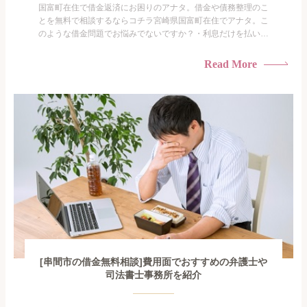
国富町在住で借金返済にお困りのアナタ。借金や債務整理のこ
とを無料で相談するならコチラ宮崎県国富町在住でアナタ。こ
のような借金問題でお悩みでないですか？・利息だけを払い続
けている・すこしでも返済額を減らしたい！・借金を家族に知
られたくない・借金の催促、取り立てで憂鬱になる。・闇金に
Read More
手を出してしまった・過払い金を相談をしたい借金のことなの
で家族や友人にも相談できないし、自分ひとりで探すにも限界
がありま...
[串間市の借金無料相談]費用面でおすすめの弁護士や
司法書士事務所を紹介