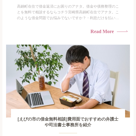
高鍋町在住で借金返済にお困りのアナタ。借金や債務整理のこ
とを無料で相談するならコチラ宮崎県高鍋町在住でアナタ。こ
のような借金問題でお悩みでないですか？・利息だけを払い続
けている・すこしでも返済額を減らしたい！・借金を家族に知
られたくない・借金の催促、取り立てで憂鬱になる。・闇金に
Read More
手を出してしまった・過払い金を相談をしたい借金のことなの
で家族や友人にも相談できないし、自分ひとりで探すにも限界
がありま...
[えびの市の借金無料相談]費用面でおすすめの弁護士
や司法書士事務所を紹介