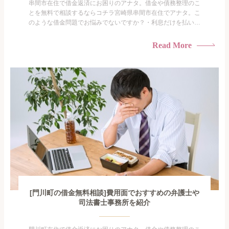
串間市在住で借金返済にお困りのアナタ。借金や債務整理のこ
とを無料で相談するならコチラ宮崎県串間市在住でアナタ。こ
のような借金問題でお悩みでないですか？・利息だけを払い続
けている・すこしでも返済額を減らしたい！・借金を家族に知
られたくない・借金の催促、取り立てで憂鬱になる。・闇金に
Read More
手を出してしまった・過払い金を相談をしたい借金のことなの
で家族や友人にも相談できないし、自分ひとりで探すにも限界
がありま...
[門川町の借金無料相談]費用面でおすすめの弁護士や
司法書士事務所を紹介