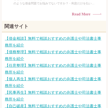
のような借金問題でお悩みでないですか？・利息だけを払い続
けている・すこしでも返済額を減らしたい！・借金を家族に知
られたくない・借金の催促、取り立てで憂鬱になる。・闇金に
Read More
手を出してしまった・過払い金を相談をしたい借金のことなの
で家族や友人にも相談できないし、自分ひとりで探すにも限界
関連サイト
がありま...
【借金相談】無料で相談おすすめの弁護士や司法書士事
務所を紹介
【債務整理】無料で相談おすすめの弁護士や司法書士事
務所を紹介
【任意整理】無料で相談おすすめの弁護士や司法書士事
務所を紹介
【個人再生】無料で相談おすすめの弁護士や司法書士事
務所を紹介
【民事再生】無料で相談おすすめの弁護士や司法書士事
務所を紹介
【自己破産】無料で相談おすすめの弁護士や司法書士事