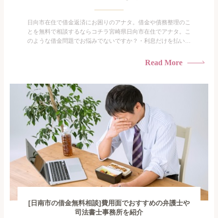
日向市在住で借金返済にお困りのアナタ。借金や債務整理のこ
とを無料で相談するならコチラ宮崎県日向市在住でアナタ。こ
のような借金問題でお悩みでないですか？・利息だけを払い続
けている・すこしでも返済額を減らしたい！・借金を家族に知
られたくない・借金の催促、取り立てで憂鬱になる。・闇金に
Read More
手を出してしまった・過払い金を相談をしたい借金のことなの
で家族や友人にも相談できないし、自分ひとりで探すにも限界
がありま...
[日南市の借金無料相談]費用面でおすすめの弁護士や
司法書士事務所を紹介