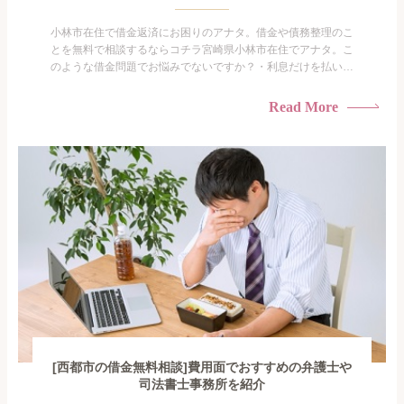
小林市在住で借金返済にお困りのアナタ。借金や債務整理のこ
とを無料で相談するならコチラ宮崎県小林市在住でアナタ。こ
のような借金問題でお悩みでないですか？・利息だけを払い続
けている・すこしでも返済額を減らしたい！・借金を家族に知
られたくない・借金の催促、取り立てで憂鬱になる。・闇金に
Read More
手を出してしまった・過払い金を相談をしたい借金のことなの
で家族や友人にも相談できないし、自分ひとりで探すにも限界
がありま...
[西都市の借金無料相談]費用面でおすすめの弁護士や
司法書士事務所を紹介