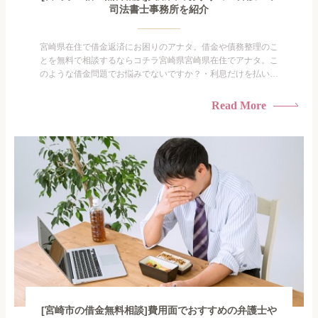
司法書士事務所を紹介
宮崎県在住で借金返済にお困りのアナタ。借金や債務整理のこ
とを無料で相談するならコチラ宮崎県宮崎県在住でアナタ。こ
のような借金問題でお悩みでないですか？・利息だけを払い続
けている・すこしでも返済額を減らしたい！・借金を家族に知
られたくない・借金の催促、取り立てで憂鬱になる。・闇金に
Read More
手を出してしまった・過払い金を相談をしたい借金のことなの
で家族や友人にも相談できないし、自分ひとりで探すにも限界
がありま...
[宮崎市の借金無料相談]費用面でおすすめの弁護士や