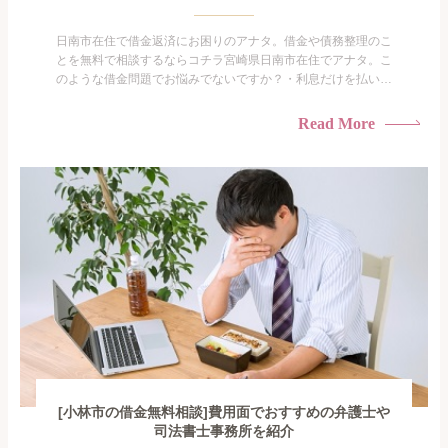
日南市在住で借金返済にお困りのアナタ。借金や債務整理のこ
とを無料で相談するならコチラ宮崎県日南市在住でアナタ。こ
のような借金問題でお悩みでないですか？・利息だけを払い続
けている・すこしでも返済額を減らしたい！・借金を家族に知
られたくない・借金の催促、取り立てで憂鬱になる。・闇金に
Read More
手を出してしまった・過払い金を相談をしたい借金のことなの
で家族や友人にも相談できないし、自分ひとりで探すにも限界
がありま...
[小林市の借金無料相談]費用面でおすすめの弁護士や
司法書士事務所を紹介