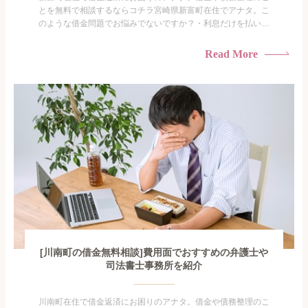
とを無料で相談するならコチラ宮崎県新富町在住でアナタ。こ
のような借金問題でお悩みでないですか？・利息だけを払い続
けている・すこしでも返済額を減らしたい！・借金を家族に知
られたくない・借金の催促、取り立てで憂鬱になる。・闇金に
Read More
手を出してしまった・過払い金を相談をしたい借金のことなの
で家族や友人にも相談できないし、自分ひとりで探すにも限界
がありま...
[川南町の借金無料相談]費用面でおすすめの弁護士や
司法書士事務所を紹介
川南町在住で借金返済にお困りのアナタ。借金や債務整理のこ