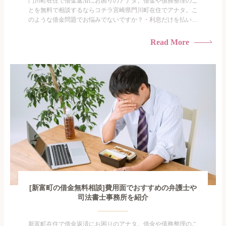
門川町在住で借金返済にお困りのアナタ。借金や債務整理のこ
とを無料で相談するならコチラ宮崎県門川町在住でアナタ。こ
のような借金問題でお悩みでないですか？・利息だけを払い続
けている・すこしでも返済額を減らしたい！・借金を家族に知
られたくない・借金の催促、取り立てで憂鬱になる。・闇金に
Read More
手を出してしまった・過払い金を相談をしたい借金のことなの
で家族や友人にも相談できないし、自分ひとりで探すにも限界
がありま...
[新富町の借金無料相談]費用面でおすすめの弁護士や
司法書士事務所を紹介
新富町在住で借金返済にお困りのアナタ。借金や債務整理のこ