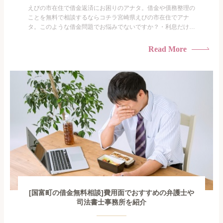
えびの市在住で借金返済にお困りのアナタ。借金や債務整理の
ことを無料で相談するならコチラ宮崎県えびの市在住でアナ
タ。このような借金問題でお悩みでないですか？・利息だけを
払い続けている・すこしでも返済額を減らしたい！・借金を家
族に知られたくない・借金の催促、取り立てで憂鬱になる。・
Read More
闇金に手を出してしまった・過払い金を相談をしたい借金のこ
となので家族や友人にも相談できないし、自分ひとりで探すに
も限界があ...
[国富町の借金無料相談]費用面でおすすめの弁護士や
司法書士事務所を紹介