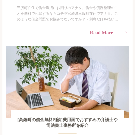
三股町在住で借金返済にお困りのアナタ。借金や債務整理のこ
とを無料で相談するならコチラ宮崎県三股町在住でアナタ。こ
のような借金問題でお悩みでないですか？・利息だけを払い続
けている・すこしでも返済額を減らしたい！・借金を家族に知
られたくない・借金の催促、取り立てで憂鬱になる。・闇金に
Read More
手を出してしまった・過払い金を相談をしたい借金のことなの
で家族や友人にも相談できないし、自分ひとりで探すにも限界
がありま...
[高鍋町の借金無料相談]費用面でおすすめの弁護士や
司法書士事務所を紹介