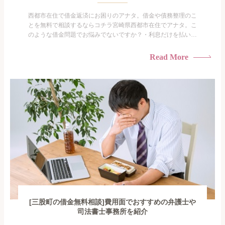
西都市在住で借金返済にお困りのアナタ。借金や債務整理のこ
とを無料で相談するならコチラ宮崎県西都市在住でアナタ。こ
のような借金問題でお悩みでないですか？・利息だけを払い続
けている・すこしでも返済額を減らしたい！・借金を家族に知
られたくない・借金の催促、取り立てで憂鬱になる。・闇金に
Read More
手を出してしまった・過払い金を相談をしたい借金のことなの
で家族や友人にも相談できないし、自分ひとりで探すにも限界
がありま...
[三股町の借金無料相談]費用面でおすすめの弁護士や
司法書士事務所を紹介