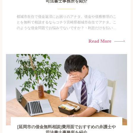
司法書士事務所を紹介
都城市在住で借金返済にお困りのアナタ。借金や債務整理のこ
とを無料で相談するならコチラ宮崎県都城市在住でアナタ。こ
のような借金問題でお悩みでないですか？・利息だけを払い続
けている・すこしでも返済額を減らしたい！・借金を家族に知
られたくない・借金の催促、取り立てで憂鬱になる。・闇金に
Read More
手を出してしまった・過払い金を相談をしたい借金のことなの
で家族や友人にも相談できないし、自分ひとりで探すにも限界
がありま...
[延岡市の借金無料相談]費用面でおすすめの弁護士や
司法書士事務所を紹介