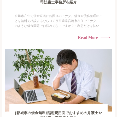
司法書士事務所を紹介
宮崎市在住で借金返済にお困りのアナタ。借金や債務整理のこ
とを無料で相談するならコチラ宮崎県宮崎市在住でアナタ。こ
のような借金問題でお悩みでないですか？・利息だけを払い続
けている・すこしでも返済額を減らしたい！・借金を家族に知
られたくない・借金の催促、取り立てで憂鬱になる。・闇金に
Read More
手を出してしまった・過払い金を相談をしたい借金のことなの
で家族や友人にも相談できないし、自分ひとりで探すにも限界
がありま...
[都城市の借金無料相談]費用面でおすすめの弁護士や