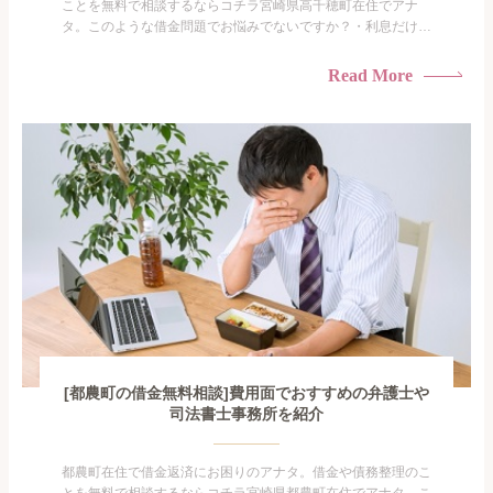
ことを無料で相談するならコチラ宮崎県高千穂町在住でアナ
タ。このような借金問題でお悩みでないですか？・利息だけを
払い続けている・すこしでも返済額を減らしたい！・借金を家
族に知られたくない・借金の催促、取り立てで憂鬱になる。・
Read More
闇金に手を出してしまった・過払い金を相談をしたい借金のこ
となので家族や友人にも相談できないし、自分ひとりで探すに
も限界があ...
[都農町の借金無料相談]費用面でおすすめの弁護士や
司法書士事務所を紹介
都農町在住で借金返済にお困りのアナタ。借金や債務整理のこ