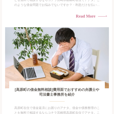
とを無料で相談するならコチラ宮崎県都農町在住でアナタ。こ
のような借金問題でお悩みでないですか？・利息だけを払い続
けている・すこしでも返済額を減らしたい！・借金を家族に知
られたくない・借金の催促、取り立てで憂鬱になる。・闇金に
Read More
手を出してしまった・過払い金を相談をしたい借金のことなの
で家族や友人にも相談できないし、自分ひとりで探すにも限界
がありま...
[高原町の借金無料相談]費用面でおすすめの弁護士や
司法書士事務所を紹介
高原町在住で借金返済にお困りのアナタ。借金や債務整理のこ
とを無料で相談するならコチラ宮崎県高原町在住でアナタ。こ