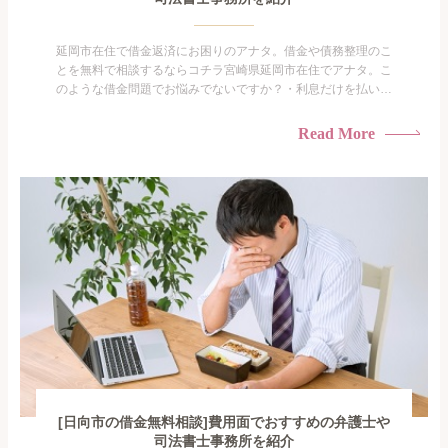
延岡市在住で借金返済にお困りのアナタ。借金や債務整理のこ
とを無料で相談するならコチラ宮崎県延岡市在住でアナタ。こ
のような借金問題でお悩みでないですか？・利息だけを払い続
けている・すこしでも返済額を減らしたい！・借金を家族に知
られたくない・借金の催促、取り立てで憂鬱になる。・闇金に
Read More
手を出してしまった・過払い金を相談をしたい借金のことなの
で家族や友人にも相談できないし、自分ひとりで探すにも限界
がありま...
[日向市の借金無料相談]費用面でおすすめの弁護士や
司法書士事務所を紹介